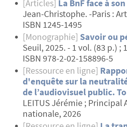
[Articles]
La BnF face à so
Jean-Christophe. -Paris : Art
ISBN 1245-1495
[Monographie]
Savoir ou pé
Seuil, 2025. - 1 vol. (83 p.) ;
ISBN 978-2-02-158896-5
[Ressource en ligne]
Rappor
d'enquête sur la neutralit
de l’audiovisuel public. 
LEITUS Jérémie ; Principal 
nationale, 2026
[Ressource en ligne]
La tran