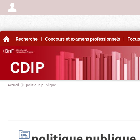
A
|
|
A
Recherche
Concours et examens professionnels
Focus
Accueil
politique publique
a
H
politique publique