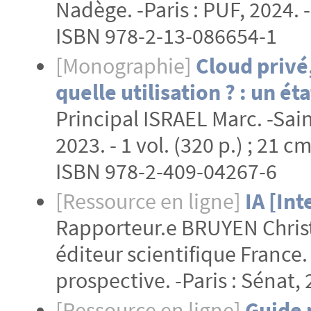
Nadège. -Paris : PUF, 2024. - 
ISBN 978-2-13-086654-1
[Monographie]
Cloud privé
quelle utilisation ? : un é
Principal ISRAEL Marc. -Sain
2023. - 1 vol. (320 p.) ; 21 c
ISBN 978-2-409-04267-6
[Ressource en ligne]
IA [Int
Rapporteur.e BRUYEN Christ
éditeur scientifique France. 
prospective. -Paris : Sénat,
[Ressource en ligne]
Guide 