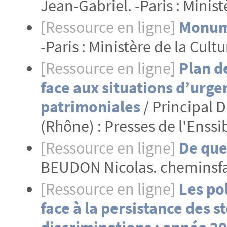
Jean-Gabriel. -Paris : Minist
[Ressource en ligne]
Monume
-Paris : Ministère de la Cult
[Ressource en ligne]
Plan d
face aux situations d’urge
patrimoniales
/ Principal 
(Rhône) : Presses de l'Enssi
[Ressource en ligne]
De quel
BEUDON Nicolas. cheminsfa
[Ressource en ligne]
Les po
face à la persistance des s