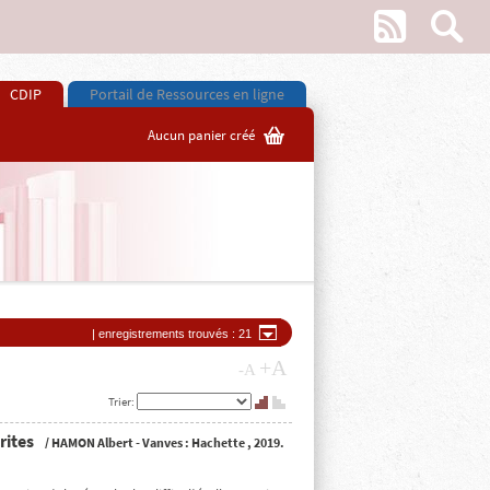
w
s
CDIP
Portail de Ressources en ligne
G
Aucun panier créé
O
| enregistrements trouvés : 21
+A
-A
Trier:
P
Q
rites
/
HAMON Albert
- Vanves :
Hachette
, 2019.