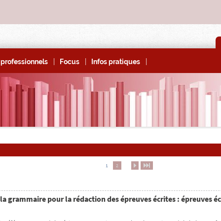
|
|
|
professionnels
Focus
Infos pratiques
1
2
n
o
la grammaire pour la rédaction des épreuves écrites : épreuves éc