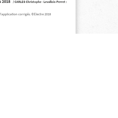
rs 2018
/
CARLES Christophe
- Levallois-Perret :
d'application corrigés. ©Electre 2018
rançais, mathématiques, culture générale
. Avec un test pour s'autoévaluer et des conseils