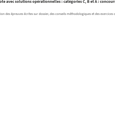
ote avec solutions opérationnelles : catégories C, B et A : concou
ion des épreuves écrites sur dossier, des conseils méthodologiques et des exercices 
'oral, concours 2019-2020 : catégorie C, entraînement intensif : f
than
, 2019. 1 vol. (283 p.) ; illustrations en noir et en couleur ; 24 x 18 cm
ies de questions à choix multiples pour préparer les concours de la fonction publique
de l'examen. Avec un code pour accéder ...