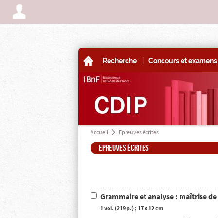
A
|
A
Recherche
Concours et examens 
Accueil
Epreuves écrites
a
Epreuves écrites
Grammaire et analyse : maîtrise de 
1 vol. (219 p.) ; 17 x 12 cm