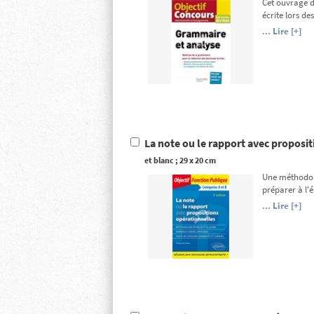
Cet ouvrage d
écrite lors de
... Lire [+]
y
La note ou le rapport avec proposit
et blanc ; 29 x 20 cm
Une méthodolo
préparer à l'
... Lire [+]
y