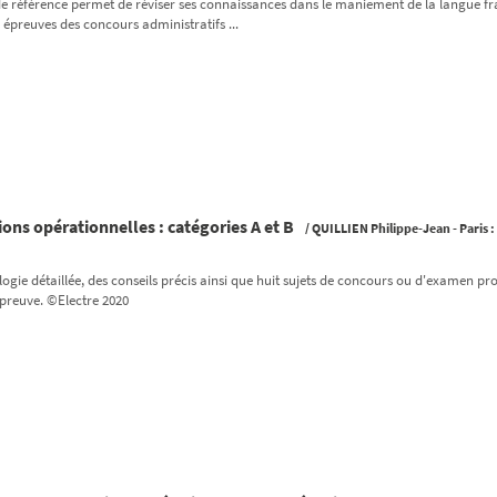
e référence permet de réviser ses connaissances dans le maniement de la langue fran
s épreuves des concours administratifs ...
ions opérationnelles : catégories A et B
/
QUILLIEN Philippe-Jean
- Paris :
gie détaillée, des conseils précis ainsi que huit sujets de concours ou d'examen pr
épreuve. ©Electre 2020