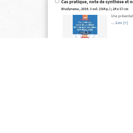
Cas pratique, note de synthèse et n
Studyrama
, 2018. 1 vol. (164 p.) ; 24 x 17 cm
Une présentat
... Lire [+]
y
1.200 QCM pour réussir l'écrit et l
et connaissance des institutions
Na
Cinquante sér
pour le jour 
... Lire [+]
y