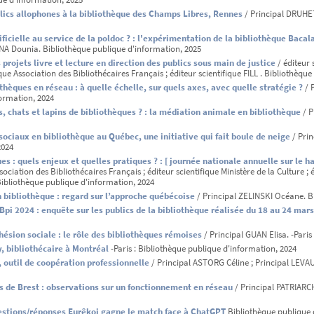
blics allophones à la bibliothèque des Champs Libres, Rennes
/ Principal DRUHET
rtificielle au service de la poldoc ? : l'expérimentation de la bibliothèque Baca
A Dounia. Bibliothèque publique d'information, 2025
 projets livre et lecture en direction des publics sous main de justice
/ éditeur 
ique Association des Bibliothécaires Français ; éditeur scientifique FILL . Bibliothèqu
othèques en réseau : à quelle échelle, sur quels axes, avec quelle stratégie ?
/ 
formation, 2024
ns, chats et lapins de bibliothèques ? : la médiation animale en bibliothèque
/ P
sociaux en bibliothèque au Québec, une initiative qui fait boule de neige
/ Pri
2024
s : quels enjeux et quelles pratiques ? : [ journée nationale annuelle sur le 
ssociation des Bibliothécaires Français ; éditeur scientifique Ministère de la Culture ;
 : Bibliothèque publique d'information, 2024
n bibliothèque : regard sur l’approche québécoise
/ Principal ZELINSKI Océane. B
Bpi 2024 : enquête sur les publics de la bibliothèque réalisée du 18 au 24 mar
ésion sociale : le rôle des bibliothèques rémoises
/ Principal GUAN Elisa. -Paris
 bibliothécaire à Montréal
-Paris : Bibliothèque publique d'information, 2024
, outil de coopération professionnelle
/ Principal ASTORG Céline ; Principal LEVAUX
s de Brest : observations sur un fonctionnement en réseau
/ Principal PATRIARC
estions/réponses Eurêkoi gagne le match face à ChatGPT
Bibliothèque publique 