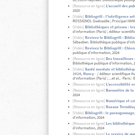
[Ressource en ligne]
L’accueil des pu
2025
[Vidéo]
Bibliogrill : l’intelligence a
ROSSIGNOL Gwénaëlle ; Principal HANN
[Vidéo]
Bibliothèques et prisons : les
d'information (Paris) ; éditeur scientif
[Vidéo]
Revivez le Bibliogrill : Bibli
Sébastien. Bibliothèque publique d'in
[Vidéo]
Revivez le Bibliogrill : Chie
publique d'information, 2024
[Ressource en ligne]
Des travailleurs 
Bibliothèque publique d'information, 
[Vidéo]
Santé mentale et bibliothèque
2024, Nancy -
/ éditeur scientifique A
d'information (Paris) ; ...et al.. -Paris
[Ressource en ligne]
L’accessibilité e
[Ressource en ligne]
Baromètre de la 
2024
[Ressource en ligne]
Numérique et coh
[Ressource en ligne]
Roxane Tremblay,
[Vidéo]
Bibliogrill : le parangonnage
d'information, 2024
[Ressource en ligne]
Les bibliothèque
d'information, 2024
[Ressource en ligne]
Le service de qu