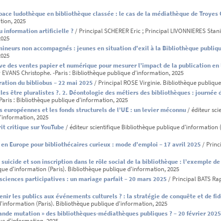
pace ludothèque en bibliothèque classée : le cas de la médiathèque de Troy
tion, 2025
ou information artificielle ?
/ Principal SCHERER Eric ; Principal LIVONNIERES Stanis
2025
mineurs non accompagnés : jeunes en situation d'exil à la Bibliothèque publiq
2025
e des ventes papier et numérique pour mesurer l’impact de la publication en li
 EVANS Christophe. -Paris : Bibliothèque publique d'information, 2025
tration du bibliobus – 22 mai 2025
/ Principal ROSE Virginie. Bibliothèque publique
es être pluralistes ?. 2. Déontologie des métiers des bibliothèques : journée 
Paris : Bibliothèque publique d'information, 2025
s européennes et les fonds structurels de l’UE : un levier méconnu
/ éditeur sci
d'information, 2025
rit critique sur YouTube
/ éditeur scientifique Bibliothèque publique d'information (
 en Europe pour bibliothécaires curieux : mode d’emploi – 17 avril 2025
/ Princ
suicide et son inscription dans le rôle social de la bibliothèque : l’exemple 
que d'information (Paris). Bibliothèque publique d'information, 2025
t sciences participatives : un mariage parfait – 20 mars 2025
/ Principal BATS Rap
nir les publics aux événements culturels ? : la stratégie de conquête et de fi
'information (Paris). Bibliothèque publique d'information, 2025
grande mutation » des bibliothèques-médiathèques publiques ? – 20 février 2025
e d'information, 2025