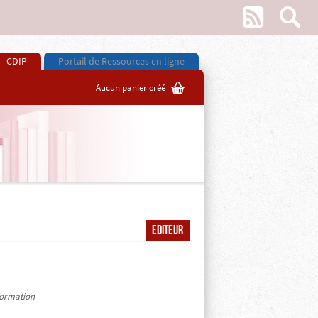
w
s
CDIP
Portail de Ressources en ligne
G
Aucun panier créé
Editeur
nformation