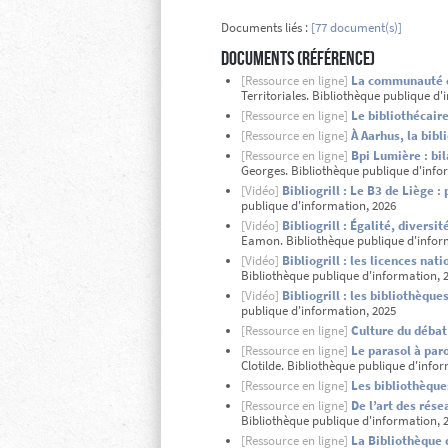
Documents liés :
[77 document(s)]
Documents (Référence)
[Ressource en ligne]
La communauté co
Territoriales. Bibliothèque publique d'
[Ressource en ligne]
Le bibliothécai
[Ressource en ligne]
À Aarhus, la bi
[Ressource en ligne]
Bpi Lumière : bil
Georges. Bibliothèque publique d'info
[Vidéo]
Bibliogrill : Le B3 de Liège 
publique d'information, 2026
[Vidéo]
Bibliogrill : Égalité, diversi
Eamon. Bibliothèque publique d'infor
[Vidéo]
Bibliogrill : les licences nat
Bibliothèque publique d'information, 
[Vidéo]
Bibliogrill : les bibliothèque
publique d'information, 2025
[Ressource en ligne]
Culture du débat 
[Ressource en ligne]
Le parasol à paro
Clotilde. Bibliothèque publique d'info
[Ressource en ligne]
Les bibliothèque
[Ressource en ligne]
De l’art des rése
Bibliothèque publique d'information, 
[Ressource en ligne]
La Bibliothèque 