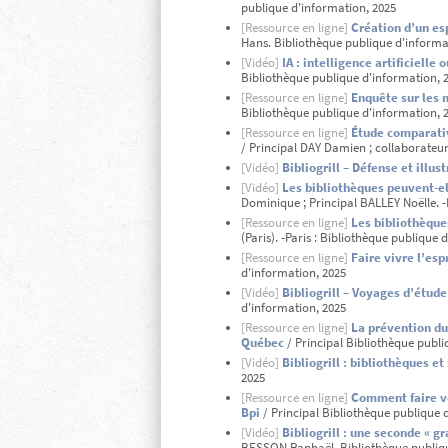
publique d'information, 2025
[Ressource en ligne]
Création d’un es
Hans. Bibliothèque publique d'informa
[Vidéo]
IA : intelligence artificielle 
Bibliothèque publique d'information, 
[Ressource en ligne]
Enquête sur les 
Bibliothèque publique d'information, 
[Ressource en ligne]
Étude comparativ
/ Principal DAY Damien ; collaborateur
[Vidéo]
Bibliogrill – Défense et illus
[Vidéo]
Les bibliothèques peuvent-ell
Dominique ; Principal BALLEY Noëlle. -
[Ressource en ligne]
Les bibliothèque
(Paris). -Paris : Bibliothèque publique 
[Ressource en ligne]
Faire vivre l’esp
d'information, 2025
[Vidéo]
Bibliogrill – Voyages d’étude
d'information, 2025
[Ressource en ligne]
La prévention du 
Québec
/ Principal Bibliothèque publi
[Vidéo]
Bibliogrill : bibliothèques e
2025
[Ressource en ligne]
Comment faire ve
Bpi
/ Principal Bibliothèque publique d
[Vidéo]
Bibliogrill : une seconde « 
BESSON Raphaël. Bibliothèque publiqu