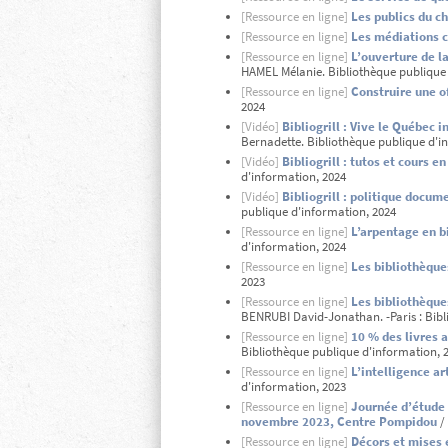
[Ressource en ligne]
Les publics du ch
[Ressource en ligne]
Les médiations cu
[Ressource en ligne]
L’ouverture de la
HAMEL Mélanie. Bibliothèque publique 
[Ressource en ligne]
Construire une o
2024
[Vidéo]
Bibliogrill : Vive le Québec i
Bernadette. Bibliothèque publique d'i
[Vidéo]
Bibliogrill : tutos et cours e
d'information, 2024
[Vidéo]
Bibliogrill : politique docum
publique d'information, 2024
[Ressource en ligne]
L’arpentage en b
d'information, 2024
[Ressource en ligne]
Les bibliothèque
2023
[Ressource en ligne]
Les bibliothèques
BENRUBI David-Jonathan. -Paris : Bibl
[Ressource en ligne]
10 % des livres 
Bibliothèque publique d'information, 
[Ressource en ligne]
L’intelligence ar
d'information, 2023
[Ressource en ligne]
Journée d’étude É
novembre 2023, Centre Pompidou
/ 
[Ressource en ligne]
Décors et mises 