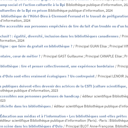
amp social et l’action culturelle à la Bpi
Bibliothèque publique d'information, 20
lturelles de la Bpi en prison
Bibliothèque publique d'information, 2024
 bibliothèque de l’Hôtel-Dieu à Clermont-Ferrand et le travail de préfiguratio
d'information, 2024
ffre accessible aux personnes empêchées de lire du fait d’un trouble ou d’un h
nclusif ! : égalité, diversité, inclusion dans les bibliothèques canadiennes
/ Prin
nformation, 2024
n ligne : que faire du gratuit en bibliothèque ?
/ Principal GUAN Elisa ; Principal 
entaire, cœur de métier ?
/ Principal GAST Guillaume ; Principal CANAPLE Elise ; Pri
ibliothèque : lire et penser collectivement, une expérience bordelaise
/ Princi
s d’Oslo sont-elles vraiment écologiques ? Un contrepoint
/ Principal LENOIR Ju
 publiques doivent-elles devenir des actrices de la CSTI [culture scientifique, 
iothèque publique d'information, 2023
accessibles aux personnes porteuses de handicap
/ éditeur scientifique Bibliothèq
2023
tificielle dans les bibliothèques
/ éditeur scientifique Bibliothèque publique d'info
ducation aux médias et à l’information « Les bibliothèques sont-elles prêtes pou
éditeur scientifique Bibliothèque publique d'information (Paris). -Paris : Bibliothèq
en scène dans les bibliothèques d’Oslo
/ Principal BLOT Anne-Françoise. Biblioth