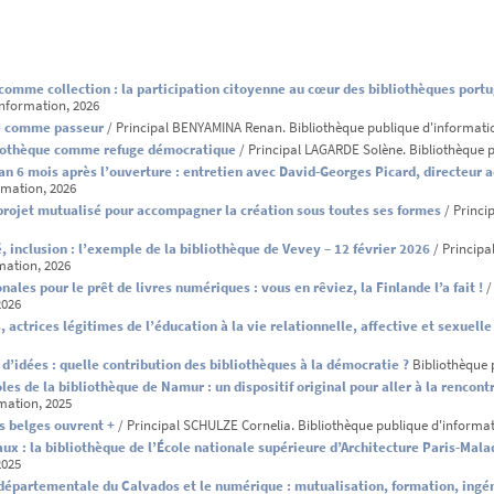
mme collection : la participation citoyenne au cœur des bibliothèques portu
information, 2026
re comme passeur
/ Principal BENYAMINA Renan. Bibliothèque publique d'informati
bliothèque comme refuge démocratique
/ Principal LAGARDE Solène. Bibliothèque p
an 6 mois après l’ouverture : entretien avec David-Georges Picard, directeur a
rmation, 2026
: projet mutualisé pour accompagner la création sous toutes ses formes
/ Princi
té, inclusion : l’exemple de la bibliothèque de Vevey – 12 février 2026
/ Principa
mation, 2026
ionales pour le prêt de livres numériques : vous en rêviez, la Finlande l’a fait !
/
2026
s, actrices légitimes de l’éducation à la vie relationnelle, affective et sexuelle
d’idées : quelle contribution des bibliothèques à la démocratie ?
Bibliothèque 
les de la bibliothèque de Namur : un dispositif original pour aller à la rencont
rmation, 2025
s belges ouvrent +
/ Principal SCHULZE Cornelia. Bibliothèque publique d'informat
aux : la bibliothèque de l’École nationale supérieure d’Architecture Paris-Mala
2025
départementale du Calvados et le numérique : mutualisation, formation, ingén