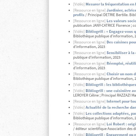
[Vidéo]
Mesurer la fréquentation en 
[Ressource en ligne]
Jardinier, actri
profils
/ Principal DETRIE Bertille. Bi
[Ressource en ligne]
Les valeurs soci
publication JANY-CATRICE Florence ; c
[Vidéo]
Bibliogrill : « Engagez-vous 
Bibliothèque publique d'information, 
[Ressource en ligne]
Des cuisines pou
d'information, 2023
[Ressource en ligne]
Sensibiliser à la
publique d'information, 2023
[Ressource en ligne]
Réemploi, réutil
d'information, 2023
[Ressource en ligne]
Choisir un nom d
Bibliothèque publique d'information, 
[Vidéo]
Bibliogrill : les bibliothèqu
[Vidéo]
Bibliogrill : une cuisinière a
LEROYER Céline ; Principal RAZZAZI Ma
[Ressource en ligne]
Internet pour tou
[Vidéo]
Actualité de la recherche da
[Vidéo]
Les collections adaptées, p
Bibliothèque publique d'information, 
[Ressource en ligne]
Loi Robert : orig
/ éditeur scientifique Association des
[Vidéo]
Bibliogrill : Engagement ou 