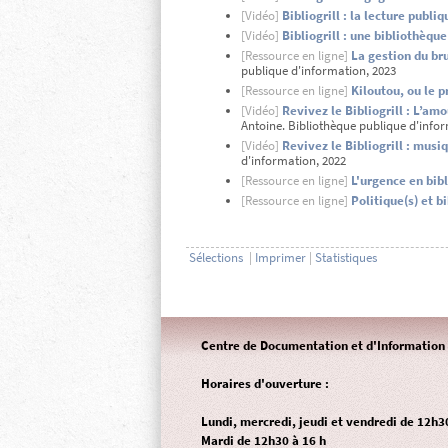
[Vidéo]
Bibliogrill : la lecture publi
[Vidéo]
Bibliogrill : une bibliothèque
[Ressource en ligne]
La gestion du bru
publique d'information, 2023
[Ressource en ligne]
Kiloutou, ou le p
[Vidéo]
Revivez le Bibliogrill : L’amo
Antoine. Bibliothèque publique d'infor
[Vidéo]
Revivez le Bibliogrill : musi
d'information, 2022
[Ressource en ligne]
L'urgence en bib
[Ressource en ligne]
Politique(s) et 
Sélections
|
Imprimer
|
Statistiques
Centre de Documentation et d'Information 
Horaires d'ouverture :
Lundi, mercredi, jeudi et vendredi de 12h3
Mardi de 12h30 à 16 h