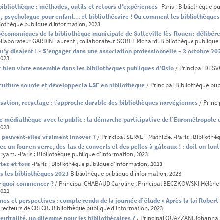
bibliothèque : méthodes, outils et retours d’expériences
-Paris : Bibliothèque p
ce, psychologue pour enfant… et bibliothécaire ! Ou comment les bibliothèques
bliothèque publique d'information, 2023
oéconomiques de la bibliothèque municipale de Sotteville-lès-Rouen : délibérer
ollaborateur GARDIN Laurent ; collaborateur SOBEL Richard. Bibliothèque publique 
qu’y disaient ! » S’engager dans une association professionnelle – 3 octobre 20
2023
r bien vivre ensemble dans les bibliothèques publiques d’Oslo
/ Principal DESVO
 culture sourde et développer la LSF en bibliothèque
/ Principal Bibliothèque pub
isation, recyclage : l’approche durable des bibliothèques norvégiennes
/ Princi
e médiathèque avec le public : la démarche participative de l’Eurométropole 
2023
es peuvent-elles vraiment innover ?
/ Principal SERVET Mathilde. -Paris : Bibliothè
vec un four en verre, des tas de couverts et des pelles à gâteaux ! : doit-on tout
ryam. -Paris : Bibliothèque publique d'information, 2023
tes et tous
-Paris : Bibliothèque publique d'information, 2023
ns les bibliothèques 2023
Bibliothèque publique d'information, 2023
ar quoi commencer ?
/ Principal CHABAUD Caroline ; Principal BECZKOWSKI Hélène ; 
2022
ines et perspectives : compte rendu de la journée d’étude « Après la loi Robert
 directeurs de CRFCB. Bibliothèque publique d'information, 2023
neutralité, un dilemme pour les bibliothécaires ?
/ Principal OUAZZANI Johanna. 