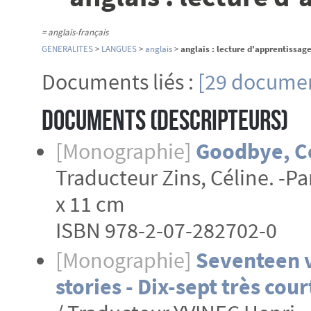
= anglais-français
GENERALITES
>
LANGUES
>
anglais
>
anglais : lecture d'apprentissage 
Documents liés :
[29 documen
Documents (Descripteurs)
[Monographie]
Goodbye, C
Traducteur Zins, Céline. -Pari
x 11 cm
ISBN 978-2-07-282702-0
[Monographie]
Seventeen v
stories - Dix-sept très co