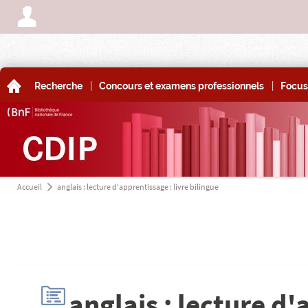
A
|
|
A
Recherche
Concours et examens professionnels
Focus
Accueil
anglais : lecture d'apprentissage : livre bilingue
a
H
anglais : lecture d'