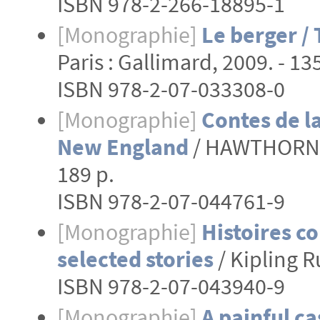
ISBN 978-2-266-18895-1
[Monographie]
Le berger /
Paris : Gallimard, 2009. - 135
ISBN 978-2-07-033308-0
[Monographie]
Contes de l
New England
/ HAWTHORNE N
189 p.
ISBN 978-2-07-044761-9
[Monographie]
Histoires co
selected stories
/ Kipling R
ISBN 978-2-07-043940-9
[Monographie]
A painful ca