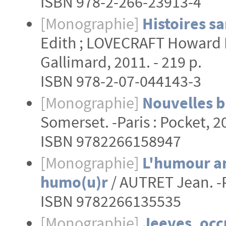
ISBN 978-2-266-23913-4
[Monographie]
Histoires sa
Edith ; LOVECRAFT Howard Ph
Gallimard, 2011. - 219 p.
ISBN 978-2-07-044143-3
[Monographie]
Nouvelles br
Somerset. -Paris : Pocket, 20
ISBN 9782266158947
[Monographie]
L'humour an
humo(u)r
/ AUTRET Jean. -Pa
ISBN 9782266135535
[Monographie]
Jeeves, occ