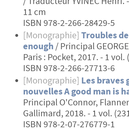
/ Traducteur YVINEC Henri. -Pa
11 cm
ISBN 978-2-266-28429-5
[Monographie]
Troubles de
enough
/ Principal GEORGE 
Paris : Pocket, 2017. - 1 vol. 
ISBN 978-2-266-27713-6
[Monographie]
Les braves g
nouvelles A good man is har
Principal O'Connor, Flanner
Gallimard, 2018. - 1 vol. (231
ISBN 978-2-07-276779-1