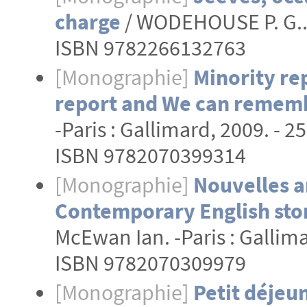
charge
/ WODEHOUSE P. G.. -
ISBN 9782266132763
[Monographie]
Minority re
report and We can rememb
-Paris : Gallimard, 2009. - 25
ISBN 9782070399314
[Monographie]
Nouvelles a
Contemporary English sto
McEwan Ian. -Paris : Gallima
ISBN 9782070309979
[Monographie]
Petit déjeun