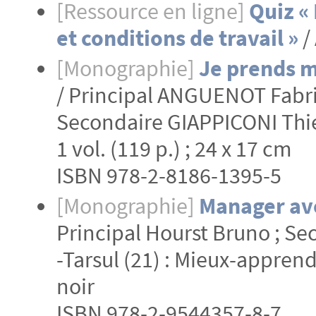
[Ressource en ligne]
Quiz «
et conditions de travail »
/
[Monographie]
Je prends m
/ Principal ANGUENOT Fabri
Secondaire GIAPPICONI Thierr
1 vol. (119 p.) ; 24 x 17 cm
ISBN 978-2-8186-1395-5
[Monographie]
Manager ave
Principal Hourst Bruno ; Sec
-Tarsul (21) : Mieux-apprendre
noir
ISBN 978-2-9544357-8-7