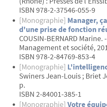
(Rhône) : Presses de l'Enssib
ISBN 978-2-37546-055-9
[Monographie]
Manager, ça
d'une prise de fonction ré
COUSIN-BERNARD Marine. -Co
Management et société, 2016
ISBN 978-2-84769-853-4
[Monographie]
L'intellige
Swiners Jean-Louis ; Briet J
p.
ISBN 2-84001-385-1
[Monographie]
Votre équipe