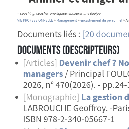
= coaching; coacher une équipe; encadrer une équipe
VIE PROFESSIONNELLE
>
Management
>
encadrement du personnel
>
An
Documents liés :
[20 documen
Documents (Descripteurs)
[Articles]
Devenir chef ? No
managers
/ Principal FOUL
2026, n° 470(2026). - pp.24-
[Monographie]
La gestion 
LABROUCHE Geoffroy. -Paris : 
ISBN 978-2-340-05667-1