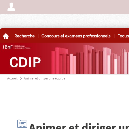
A
|
|
A
Recherche
Concours et examens professionnels
Focus
Accueil
Animer et diriger une équipe
a
H
Animer et diriger u