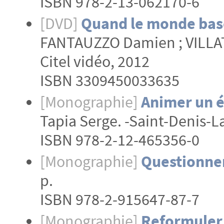
ISBN 978-2-13-062170-6
[DVD]
Quand le monde basc
FANTAUZZO Damien ; VILLATO
Citel vidéo, 2012
ISBN 3309450033635
[Monographie]
Animer un 
Tapia Serge. -Saint-Denis-La
ISBN 978-2-12-465356-0
[Monographie]
Questionne
p.
ISBN 978-2-915647-87-7
[Monographie]
Reformuler