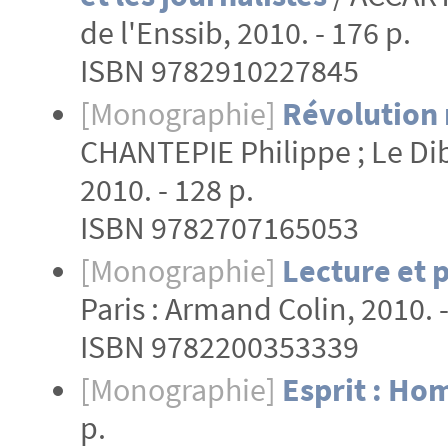
de l'Enssib, 2010. - 176 p.
ISBN 9782910227845
[Monographie]
Révolution 
CHANTEPIE Philippe ; Le Dibe
2010. - 128 p.
ISBN 9782707165053
[Monographie]
Lecture et p
Paris : Armand Colin, 2010. -
ISBN 9782200353339
[Monographie]
Esprit : Ho
p.