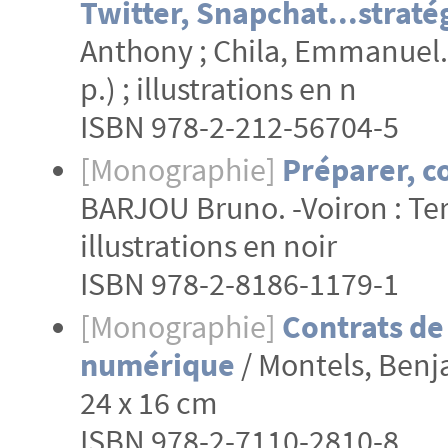
Twitter, Snapchat...stratég
Anthony ; Chila, Emmanuel. -P
p.) ; illustrations en n
ISBN 978-2-212-56704-5
[Monographie]
Préparer, c
BARJOU Bruno. -Voiron : Terri
illustrations en noir
ISBN 978-2-8186-1179-1
[Monographie]
Contrats de 
numérique
/ Montels, Benjam
24 x 16 cm
ISBN 978-2-7110-2810-8