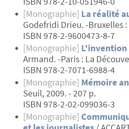
ISBN 978-2-10-051946-0
[Monographie]
La réalité 
Godefridi Drieu. -Bruxelles :
ISBN 978-2-9600473-8-7
[Monographie]
L'invention
Armand. -Paris : La Découver
ISBN 978-2-7071-6988-4
[Monographie]
Mémoire an
Seuil, 2009. - 207 p.
ISBN 978-2-02-099036-3
[Monographie]
Communiquer
et les journalistes
/ ACCART 