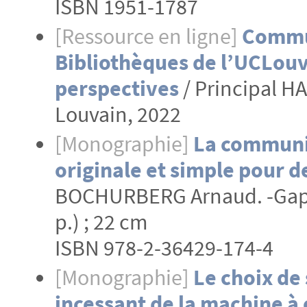
ISBN 1951-1787
[Ressource en ligne]
Commun
Bibliothèques de l’UCLouva
perspectives
/ Principal H
Louvain, 2022
[Monographie]
La communic
originale et simple pour 
BOCHURBERG Arnaud. -Gap : É
p.) ; 22 cm
ISBN 978-2-36429-174-4
[Monographie]
Le choix de 
incessant de la machine à