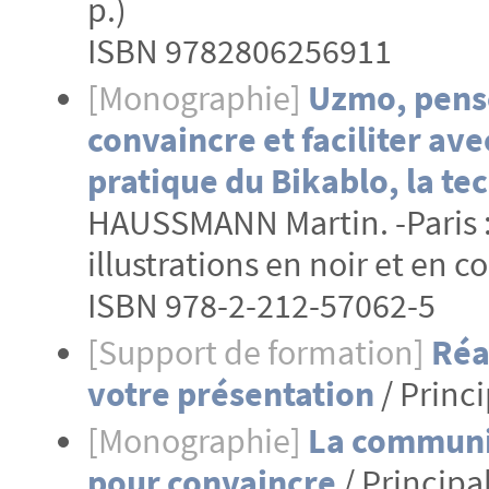
p.)
ISBN 9782806256911
[Monographie]
Uzmo, pense
convaincre et faciliter avec
pratique du Bikablo, la tec
HAUSSMANN Martin. -Paris : Ey
illustrations en noir et en c
ISBN 978-2-212-57062-5
[Support de formation]
Réa
votre présentation
/ Prin
[Monographie]
La communic
pour convaincre
/ Principal