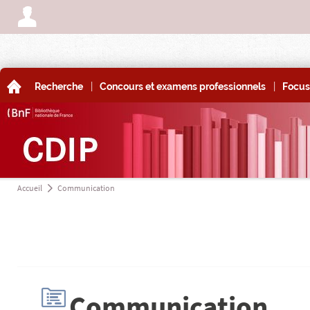
A
|
|
A
Recherche
Concours et examens professionnels
Focus
Accueil
Communication
a
H
Communication