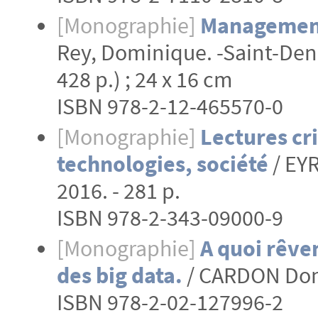
[Monographie]
Management
Rey, Dominique. -Saint-Denis
428 p.) ; 24 x 16 cm
ISBN 978-2-12-465570-0
[Monographie]
Lectures cr
technologies, société
/ EYR
2016. - 281 p.
ISBN 978-2-343-09000-9
[Monographie]
A quoi rêven
des big data.
/ CARDON Domin
ISBN 978-2-02-127996-2