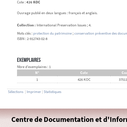
Cote :
426 KOC
Ouvrage publié en deux langues : français et anglais.
Collection :
International Preservation Issues ; 4.
Mots clés :
protection du patrimoine
;
conservation préventive des docu
ISBN : 2-912743-02-8
Exemplaires
Nbre d'exemplaires : 1
N°
Cote
Cod
1
426 KOC
3751
Sélections
|
Imprimer
|
Statistiques
Centre de Documentation et d'Info