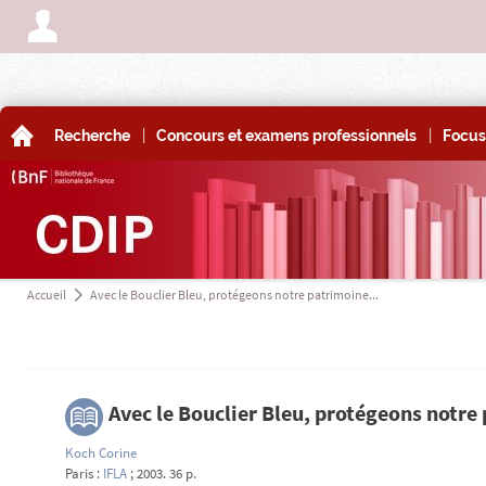
A
|
|
A
Recherche
Concours et examens professionnels
Focus
Accueil
Avec le Bouclier Bleu, protégeons notre patrimoine...
a
3
Avec le Bouclier Bleu, protégeons notre
Koch Corine
Paris :
IFLA
; 2003. 36 p.