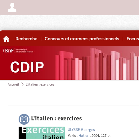
A
|
|
A
Recherche
Concours et examens professionnels
Focus
Accueil
L'italien : exercices
a
3
L'italien : exercices
ULYSSE Georges
Paris :
Hatier
; 2004. 127 p.