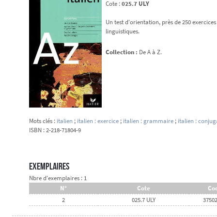
Cote :
025.7 ULY
Un test d'orientation, près de 250 exercic
linguistiques.
Collection :
De A à Z.
Mots clés :
italien
;
italien : exercice
;
italien : grammaire
;
italien : conju
ISBN : 2-218-71804-9
Exemplaires
Nbre d'exemplaires : 1
N°
Cote
Cod
2
025.7 ULY
3750