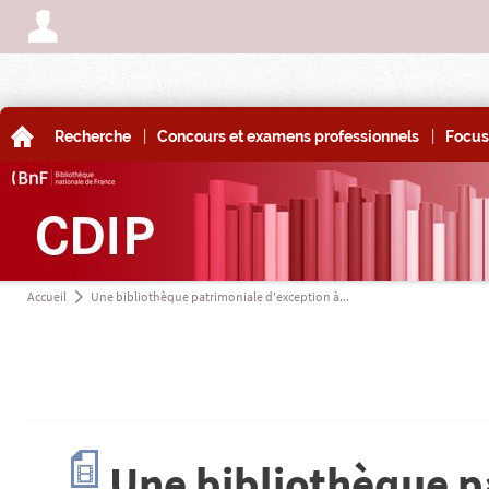
A
|
|
A
Recherche
Concours et examens professionnels
Focus
Accueil
Une bibliothèque patrimoniale d'exception à...
a
c
Une bibliothèque p