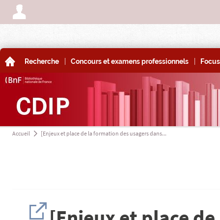
A
|
|
A
Recherche
Concours et examens professionnels
Focus
Accueil
[Enjeux et place de la formation des usagers dans...
a
H
[Enjeux et place de