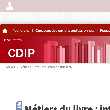
A
|
|
A
Recherche
Concours et examens professionnels
Focus
Accueil
Métiers du livre : intelligence artificielle et...
a
c
Métiers du livre : in