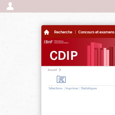
A
|
A
Recherche
Concours et examens 
Accueil
a
H
Sélections
|
Imprimer
|
Statistiques