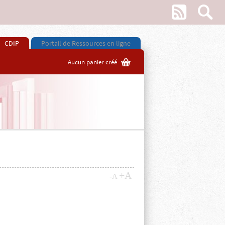
w
s
CDIP
Portail de Ressources en ligne
G
Aucun panier créé
Z
+A
-A