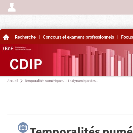
A
|
|
A
Recherche
Concours et examens professionnels
Focus
Accueil
Temporalités numériques.1 : La dynamique des...
a
3
Temporalités numér