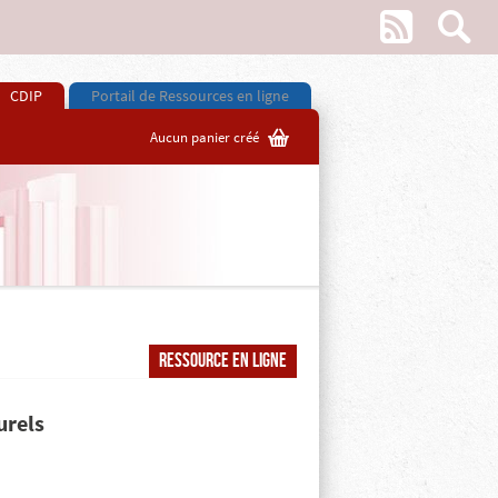
w
s
CDIP
Portail de Ressources en ligne
G
Aucun panier créé
Ressource en ligne
urels