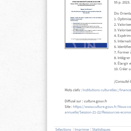
55 p. 2023.
Dix Orienta
1. Optimise
2. Valoris
3. Valoris
4. Expérime
5. Interna
6. Identifi
7. Former 
8. Intégrer
9. Élargir 
10. Créer u
[Consulté 
Mots clefs :
Institutions culturelles
;
finance
Diffusé sur : culture.gouv.fr
Site :
https://www.culture.gouv.fr/Nous-co
annuelle/Session-21-22/Ressources-econom
Sélections
|
Imprimer
|
Statistiques