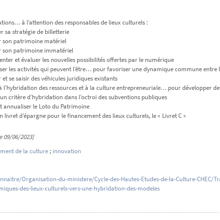
tions… à l’attention des responsables de lieux culturels :
r sa stratégie de billetterie
er son patrimoine matériel
er son patrimoine immatériel
nter et évaluer les nouvelles possibilités offertes par le numérique
liser les activités qui peuvent l’être… pour favoriser une dynamique commune entre le
er et se saisir des véhicules juridiques existants
à l’hybridation des ressources et à la culture entrepreneuriale… pour développer de
 un critère d’hybridation dans l’octroi des subventions publiques
et annualiser le Loto du Patrimoine
n livret d’épargne pour le financement des lieux culturels, le « Livret C »
le 09/06/2023]
ment de la culture
;
innovation
nnaitre/Organisation-du-ministere/Cycle-des-Hautes-Etudes-de-la-Culture-CHEC/Tr
iques-des-lieux-culturels-vers-une-hybridation-des-modeles