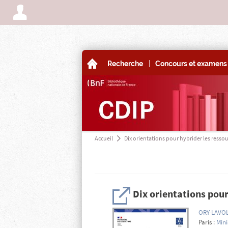
A
|
A
Recherche
Concours et examens 
Accueil
Dix orientations pour hybrider les ressou
a
H
Dix orientations pour
ORY-LAVO
Paris :
Mini