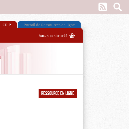
w
s
CDIP
Portail de Ressources en ligne
G
Aucun panier créé
Ressource en ligne