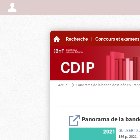
A
|
A
Recherche
Concours et examens 
Accueil
Panorama de la bande dessinée en Fran
a
H
Panorama de la band
GUILBERT Xa
186 p. 2021.