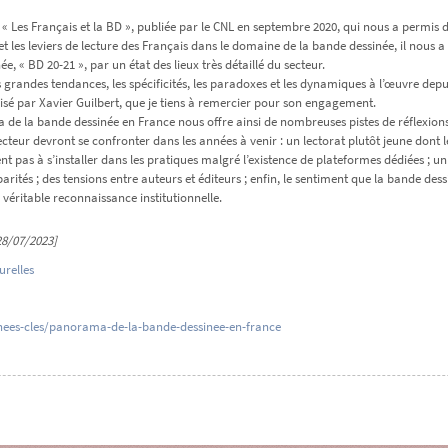
e « Les Français et la BD », publiée par le CNL en septembre 2020, qui nous a permis
t les leviers de lecture des Français dans le domaine de la bande dessinée, il nous a
e, « BD 20-21 », par un état des lieux très détaillé du secteur.
 grandes tendances, les spécificités, les paradoxes et les dynamiques à l’œuvre depui
lisé par Xavier Guilbert, que je tiens à remercier pour son engagement.
de la bande dessinée en France nous offre ainsi de nombreuses pistes de réflexions e
cteur devront se confronter dans les années à venir : un lectorat plutôt jeune dont 
ent pas à s’installer dans les pratiques malgré l’existence de plateformes dédiées ;
parités ; des tensions entre auteurs et éditeurs ; enfin, le sentiment que la bande des
véritable reconnaissance institutionnelle.
28/07/2023]
urelles
nnees-cles/panorama-de-la-bande-dessinee-en-france