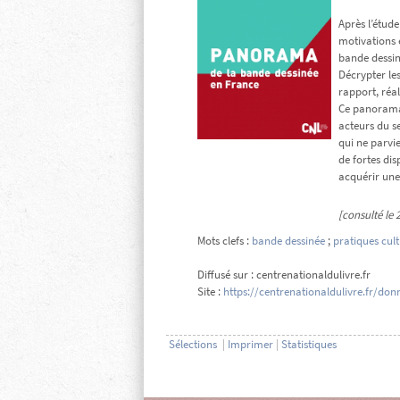
Après l’étud
motivations e
bande dessiné
Décrypter les
rapport, réa
Ce panorama 
acteurs du se
qui ne parvi
de fortes dis
acquérir une 
[consulté le 
Mots clefs :
bande dessinée
;
pratiques cult
Diffusé sur : centrenationaldulivre.fr
Site :
https://centrenationaldulivre.fr/do
Sélections
|
Imprimer
|
Statistiques