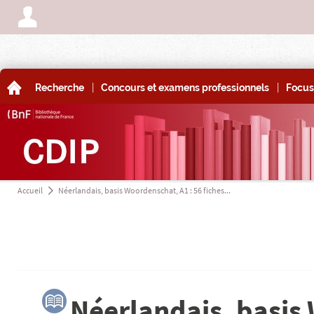
A
|
|
A
Recherche
Concours et examens professionnels
Focus
Accueil
Néerlandais, basis Woordenschat, A1 : 56 fiches...
a
3
Néerlandais, basis 