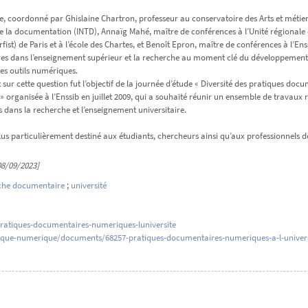
e, coordonné par Ghislaine Chartron, professeur au conservatoire des Arts et métiers
e la documentation (INTD), Annaïg Mahé, maître de conférences à l’Unité régionale d
fist) de Paris et à l’école des Chartes, et Benoît Epron, maître de conférences à l’Ens
s dans l’enseignement supérieur et la recherche au moment clé du développement, 
 des outils numériques.
t sur cette question fut l’objectif de la journée d’étude « Diversité des pratiques 
 » organisée à l’Enssib en juillet 2009, qui a souhaité réunir un ensemble de travaux
s dans la recherche et l’enseignement universitaire.
plus particulièrement destiné aux étudiants, chercheurs ainsi qu’aux professionnels 
08/09/2023]
che documentaire
;
université
/pratiques-documentaires-numeriques-luniversite
heque-numerique/documents/68257-pratiques-documentaires-numeriques-a-l-univers