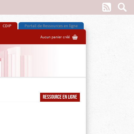
w
s
CDIP
Portail de Ressources en ligne
G
Aucun panier créé
Ressource en ligne