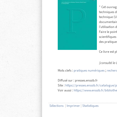
" Cet ouvrag
techniques d
technique (Ur
documentaire
l’utilisation
Faire le poin
scientifiques
des pratique
Ce livre est 
[consulté le 
Mots clefs :
pratiques numériques
;
recher
Diffusé sur : presses.enssib.fr
Site :
https://presses.enssib.fr/catalogue
Voir aussi :
https://www.enssib.fr/bibliot
Sélections
|
Imprimer
|
Statistiques