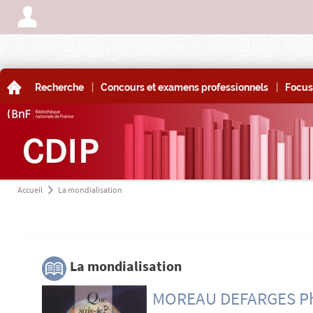
A
|
|
A
Recherche
Concours et examens professionnels
Focus
Accueil
La mondialisation
a
3
La mondialisation
MOREAU DEFARGES Ph