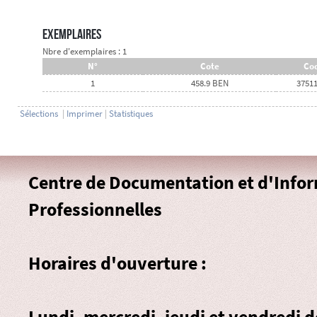
Exemplaires
Nbre d'exemplaires : 1
N°
Cote
Cod
1
458.9 BEN
3751
Sélections
|
Imprimer
|
Statistiques
Centre de Documentation et d'Info
Professionnelles
Horaires d'ouverture :
Lundi, mercredi, jeudi et vendredi 