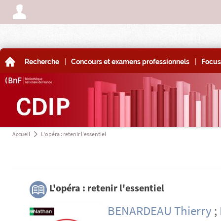
A
|
|
A
Recherche
Concours et examens professionnels
Focus
Accueil
L'opéra : retenir l'essentiel
a
3
L'opéra : retenir l'essentiel
BENARDEAU Thierry
;