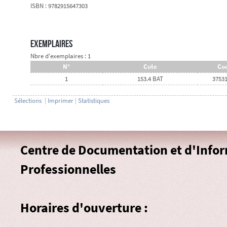
ISBN : 9782915647303
Exemplaires
Nbre d'exemplaires : 1
N°
Cote
Cod
1
153.4 BAT
3753
Sélections
|
Imprimer
|
Statistiques
Centre de Documentation et d'Info
Professionnelles
Horaires d'ouverture :