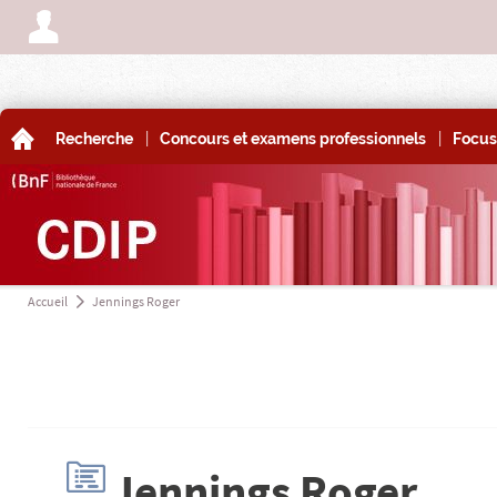
A
|
|
A
Recherche
Concours et examens professionnels
Focus
Accueil
Jennings Roger
a
H
Jennings Roger