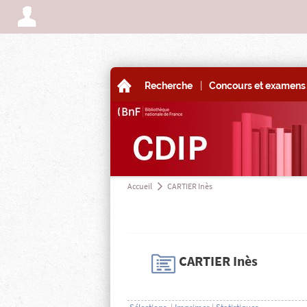
A
|
A
Recherche
Concours et examens 
Accueil
CARTIER Inès
a
H
CARTIER Inès