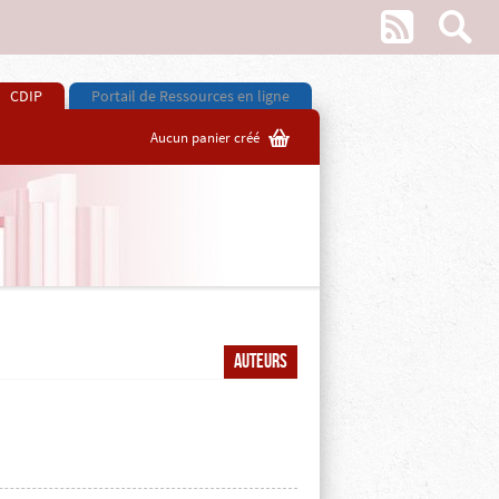
w
s
CDIP
Portail de Ressources en ligne
G
Aucun panier créé
Auteurs
Z