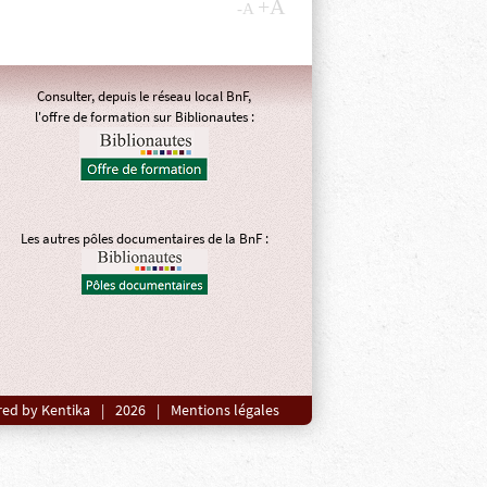
+A
-A
Consulter, depuis le réseau local BnF,
l'offre de formation sur Biblionautes :
Les autres pôles documentaires de la BnF :
ed by Kentika
|
2026
|
Mentions légales