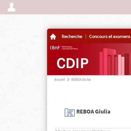
A
|
A
Recherche
Concours et examens 
Accueil
REBOA Giulia
a
H
REBOA Giulia