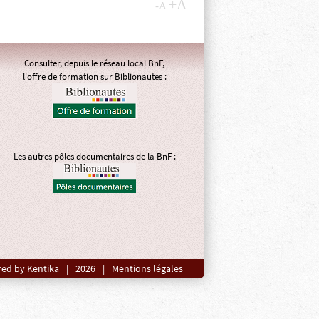
+A
-A
Consulter, depuis le réseau local BnF,
l'offre de formation sur Biblionautes :
Les autres pôles documentaires de la BnF :
ed by Kentika
|
2026
|
Mentions légales