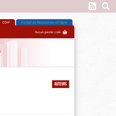
w
s
CDIP
Portail de Ressources en ligne
G
Aucun panier créé
Auteurs
Z