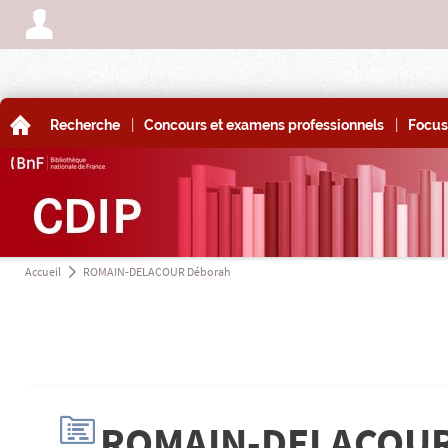
A
|
|
A
Recherche
Concours et examens professionnels
Focus
Accueil
ROMAIN-DELACOUR Déborah
a
H
ROMAIN-DELACOUR