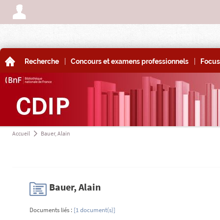
A
|
|
A
Recherche
Concours et examens professionnels
Focus
Accueil
Bauer, Alain
a
H
Bauer, Alain
Documents liés :
[1 document(s)]