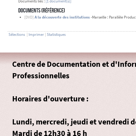
Documents liés :
[1 document(s)]
Documents (Référence)
[DVD]
A la découverte des institutions
-Marseille : Parallèle Produc
Sélections
|
Imprimer
|
Statistiques
Centre de Documentation et d'Info
Professionnelles
Horaires d'ouverture :
Lundi, mercredi, jeudi et vendredi 
Mardi de 12h30 à 16 h