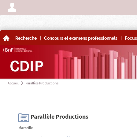
A
|
|
A
Recherche
Concours et examens professionnels
Focus
Accueil
Parallèle Productions
a
H
Parallèle Productions
Marseille