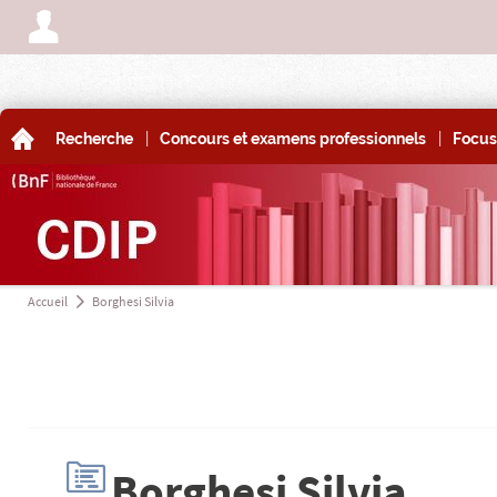
A
|
|
A
Recherche
Concours et examens professionnels
Focus
Accueil
Borghesi Silvia
a
H
Borghesi Silvia