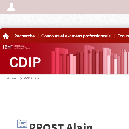
A
|
|
A
Recherche
Concours et examens professionnels
Focus
Accueil
PROST Alain
a
H
PROST Alain