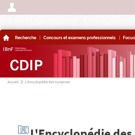
A
|
|
A
Recherche
Concours et examens professionnels
Focus
Accueil
L'Encyclopédie des nuisances
a
H
L'Encyclopédie des