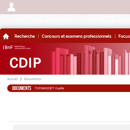
A
|
|
A
Recherche
Concours et examens professionnels
Focus
Accueil
Documents
a
Documents
THOMASSET Gaëlle