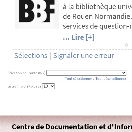
à la bibliothèque unive
y
de Rouen Normandie. 
services de question-r
... Lire [+]
1
Sélections
|
Signaler une erreur
Sélection courante (
0
/2)
Tout sélectionner
/
Tout déselectionner
Listes : nb d'elts/page
Centre de Documentation et d'Info