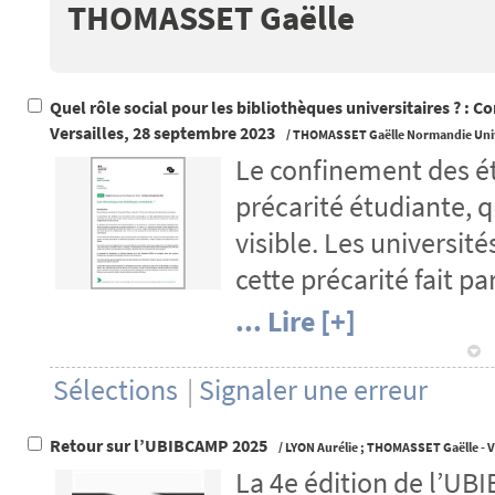
THOMASSET Gaëlle
Quel rôle social pour les bibliothèques universitaires ? : 
Versailles, 28 septembre 2023
/
THOMASSET Gaëlle
Normandie Uni
Le confinement des ét
précarité étudiante, q
y
visible. Les universit
cette précarité fait par
... Lire [+]
1
Sélections
|
Signaler une erreur
Retour sur l’UBIBCAMP 2025
/
LYON Aurélie
;
THOMASSET Gaëlle
- 
La 4e édition de l’UBI