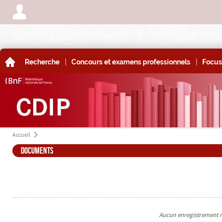
A
|
|
A
Recherche
Concours et examens professionnels
Focus
Accueil
a
Documents
Aucun enregistrement n