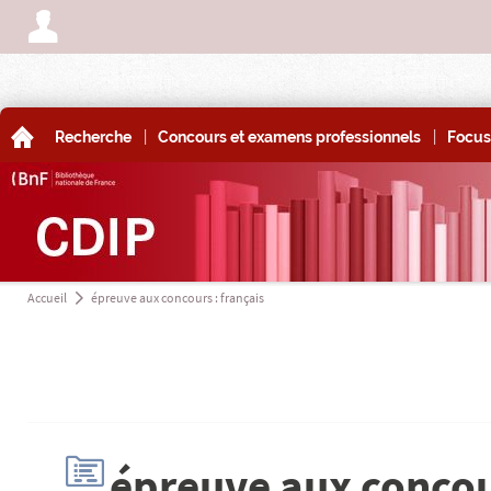
A
|
|
A
Recherche
Concours et examens professionnels
Focus
Accueil
épreuve aux concours : français
a
H
épreuve aux concour