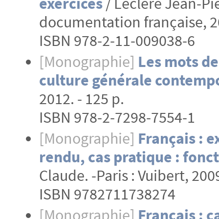
exercices
/ Leclère Jean-Pie
documentation française, 20
ISBN 978-2-11-009038-6
[Monographie]
Les mots de 
culture générale contemp
2012. - 125 p.
ISBN 978-2-7298-7554-1
[Monographie]
Français : e
rendu, cas pratique : fonc
Claude. -Paris : Vuibert, 2009
ISBN 9782711738274
[Monographie]
Français : c