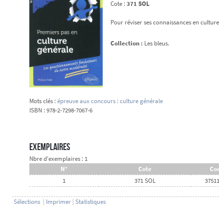
Cote :
371 SOL
Pour réviser ses connaissances en culture
Collection :
Les bleus.
Mots clés :
épreuve aux concours : culture générale
ISBN : 978-2-7298-7067-6
Exemplaires
Nbre d'exemplaires : 1
N°
Cote
Cod
1
371 SOL
3751
Sélections
|
Imprimer
|
Statistiques