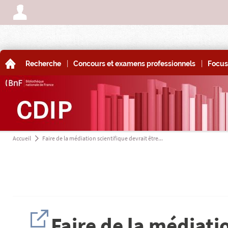
A
|
|
A
Recherche
Concours et examens professionnels
Focus
Accueil
Faire de la médiation scientifique devrait être...
a
H
Faire de la médiatio