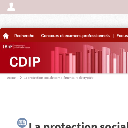
A
|
|
A
Recherche
Concours et examens professionnels
Focus
Accueil
La protection sociale complémentaire décryptée
a
3
La protection soci