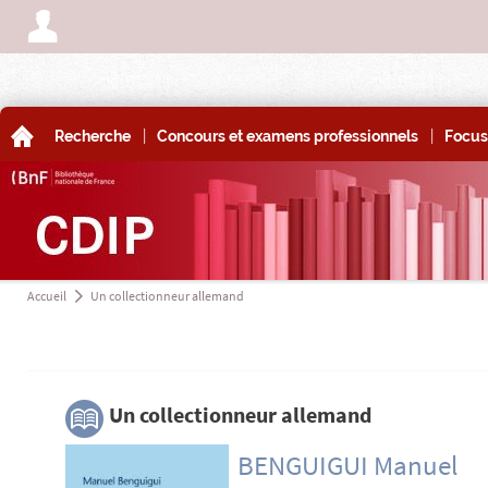
A
|
|
A
Recherche
Concours et examens professionnels
Focus
Accueil
Un collectionneur allemand
a
3
Un collectionneur allemand
BENGUIGUI Manuel