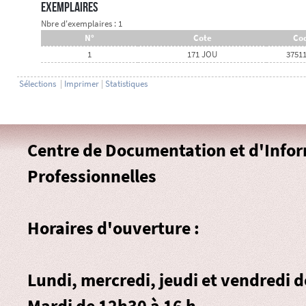
Exemplaires
Nbre d'exemplaires : 1
N°
Cote
Cod
1
171 JOU
3751
Sélections
|
Imprimer
|
Statistiques
Centre de Documentation et d'Info
Professionnelles
Horaires d'ouverture :
Lundi, mercredi, jeudi et vendredi 
Mardi de 12h30 à 16 h