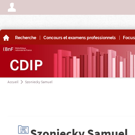
A
|
|
A
Recherche
Concours et examens professionnels
Focus
Accueil
Szoniecky Samuel
a
H
Szoniecky Samuel