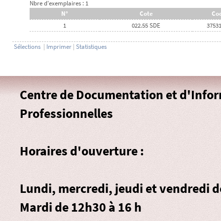
Nbre d'exemplaires : 1
N°
Cote
Cod
1
022.55 SDE
3753
Sélections
|
Imprimer
|
Statistiques
Centre de Documentation et d'Info
Professionnelles
Horaires d'ouverture :
Lundi, mercredi, jeudi et vendredi 
Mardi de 12h30 à 16 h