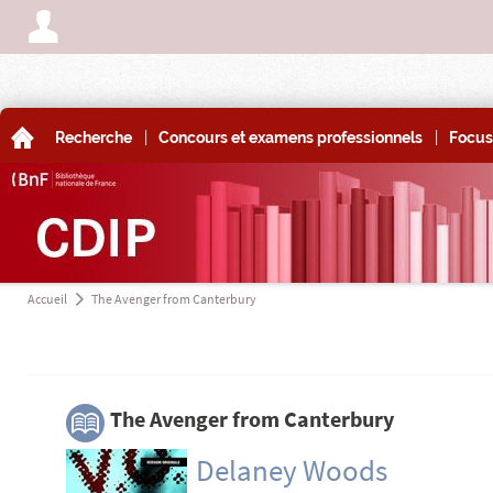
A
|
|
A
Recherche
Concours et examens professionnels
Focus
Accueil
The Avenger from Canterbury
a
3
The Avenger from Canterbury
Delaney Woods