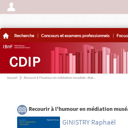
A
|
|
A
Recherche
Concours et examens professionnels
Focus
Accueil
Recourir à l'humour en médiation muséale : état...
a
3
Recourir à l'humour en médiation muséal
GINISTRY Raphaël